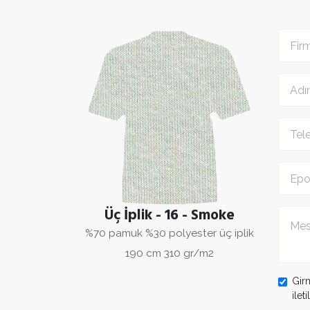
Üç İplik - 16 - Smoke
%70 pamuk %30 polyester üç iplik
190 cm 310 gr/m2
Gir
ilet